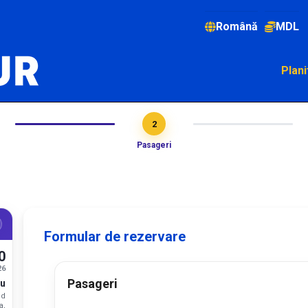
Română
MDL
Plani
2
Pasageri
Formular de rezervare
0
26
Pasageri
u
od
a,