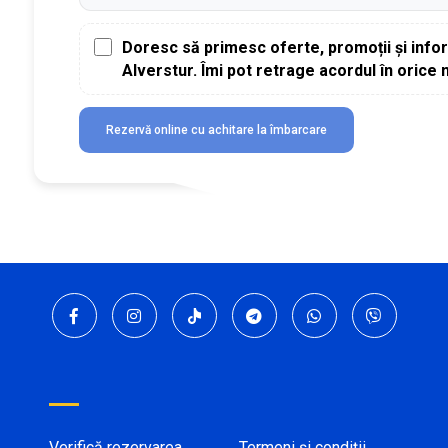
Doresc să primesc oferte, promoții și info
Alverstur. Îmi pot retrage acordul în orice
Rezervă online cu achitare la îmbarcare
Verifică rezervarea
Termeni și condiții