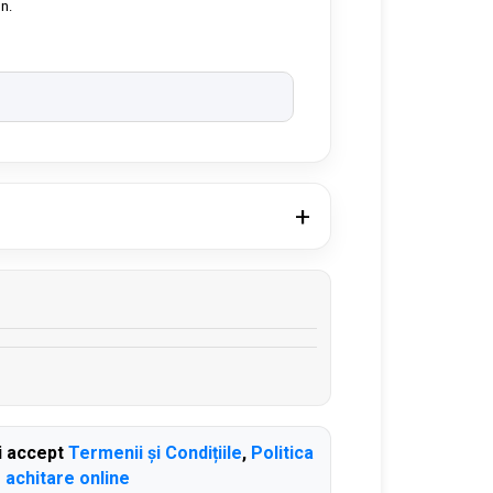
on.
i accept
Termenii și Condițiile
,
Politica
e achitare online