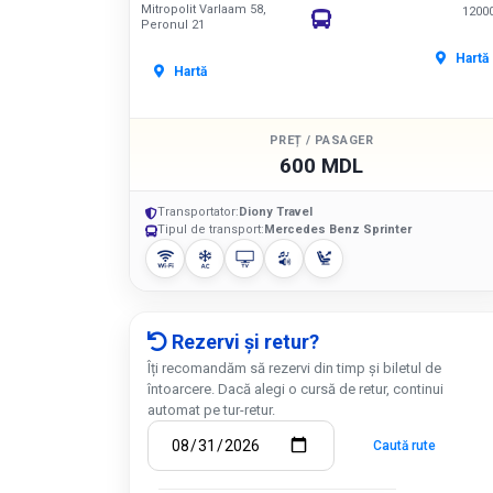
Mitropolit Varlaam 58,
1200
Peronul 21
Hartă
Hartă
PREȚ / PASAGER
600 MDL
Transportator:
Diony Travel
Tipul de transport:
Mercedes Benz Sprinter
Rezervi și retur?
Îți recomandăm să rezervi din timp și biletul de
întoarcere. Dacă alegi o cursă de retur, continui
automat pe tur-retur.
Caută rute