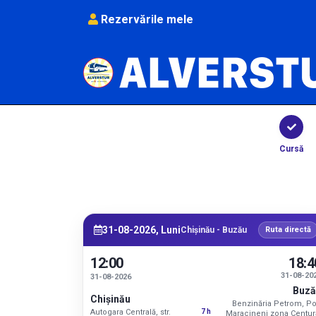
Rezervările mele
Cursă
31-08-2026, Luni
Chișinău - Buzău
Ruta directă
12:00
18:4
31-08-20
31-08-2026
Buză
Chișinău
Benzinăria Petrom, P
7 h
Autogara Centrală, str.
Maracineni zona Centur