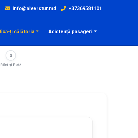
info@alverstur.md
+37369581101
fică-ți călătoria
Asistență pasageri
3
Bilet și Plată