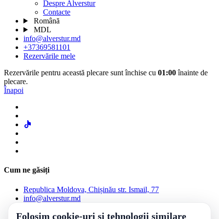
Despre Alverstur
Contacte
Română
MDL
info@alverstur.md
+37369581101
Rezervările mele
Rezervările pentru această plecare sunt închise cu
01:00
înainte de
plecare.
Înapoi
Cum ne găsiți
Republica Moldova, Chișinău str. Ismail, 77
info@alverstur.md
+37369581101
Folosim cookie-uri și tehnologii similare