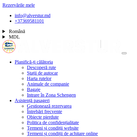
Rezervările mele
info@alverstur.md
+37369581101
Română
MDL
Planifică-ți călătoria
Descoperă rute
Stații de autocar
Harta rutelor
Animale de companie
Bagaje
Intrare în Zona Schengen
Asistență pasageri
Gestionează rezervarea
Întrebări frecvente
Obiecte pierdute
Politica de confidențialitate
Termeni și condiții website
Termeni și condiții de achitare online