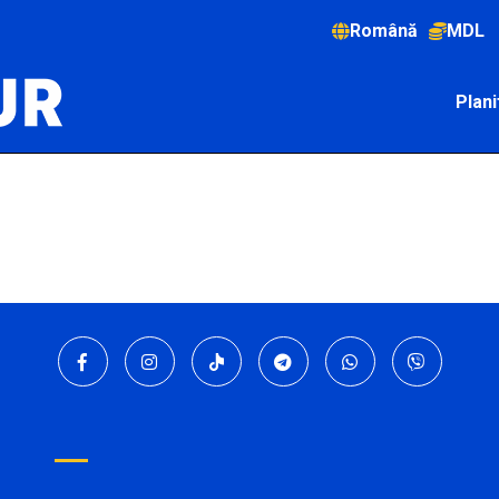
Română
MDL
Plani
hise cu
08:00
înainte de plecare.