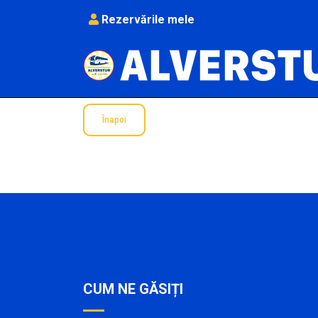
Rezervările mele
Rezervările pentru această plecare sunt înc
Înapoi
CUM NE GĂSIȚI