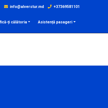
info@alverstur.md
+37369581101
fică-ți călătoria
Asistență pasageri