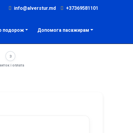
info@alverstur.md
+37369581101
ю подорож
Допомога пасажирам
3
виток і оплата