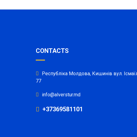
CONTACTS
Республіка Молдова, Кишинів вул. Ісмаїл
77
info@alverstur.md
+37369581101