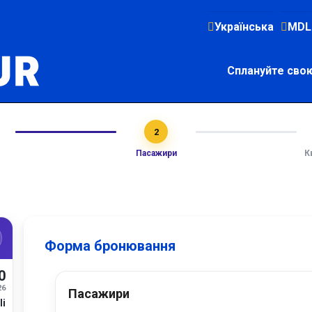
Українська
MDL
Сплануйте сво
2
Пасажири
К
Форма бронювання
0
26
Пасажири
li