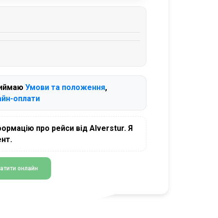
риймаю
Умови та положення
,
айн-оплати
формацію про рейси від Alverstur. Я
нт.
атити онлайн