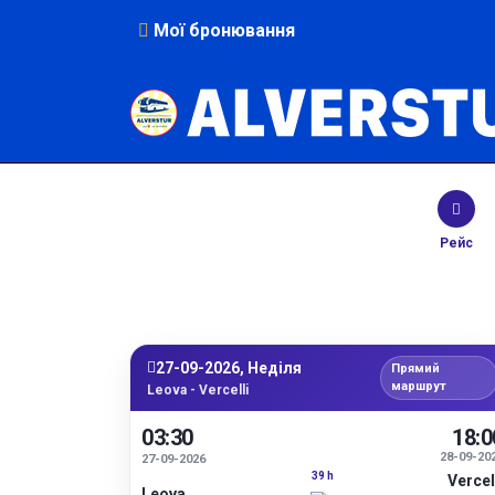
Мої бронювання
Рейс
27-09-2026, Неділя
Прямий
маршрут
Leova - Vercelli
03:30
18:0
28-09-20
27-09-2026
39 h
Vercel
Leova