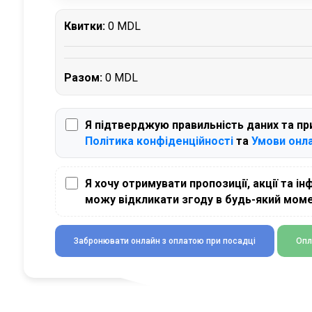
Квитки:
0 MDL
Разом:
0 MDL
Я підтверджую правильність даних та п
Політика конфіденційності
та
Умови онл
Я хочу отримувати пропозиції, акції та ін
можу відкликати згоду в будь-який моме
Забронювати онлайн з оплатою при посадці
Опл