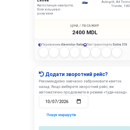
Leova
Autogrill, A4 Torino
Автостанція навпроти,
Trieste, 130
біля кільцевої
розв’язки
ЦІНА / ПАСАЖИР
2400 MDL
Перевізник:
Alverstur Italia
Тип транспорту:
Setra 315
Додати зворотний рейс?
Рекомендуємо завчасно забронювати квиток
назад. Якщо виберете зворотний рейс, ви
автоматично продовжите в режимі «туди-назад».
Пошук маршрутів