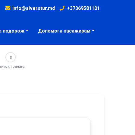
info@alverstur.md
+37369581101
ю подорож
Допомога пасажирам
3
виток і оплата