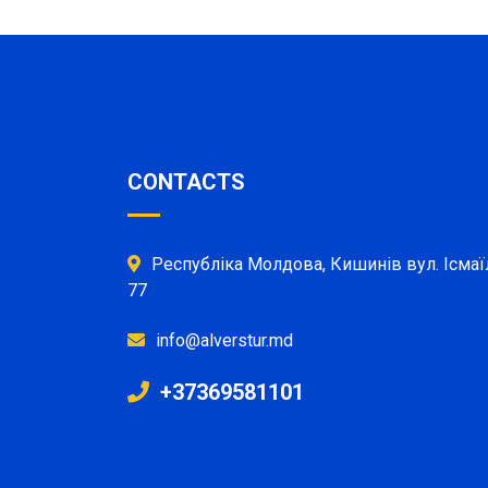
CONTACTS
Республіка Молдова, Кишинів вул. Ісмаї
77
info@alverstur.md
+37369581101