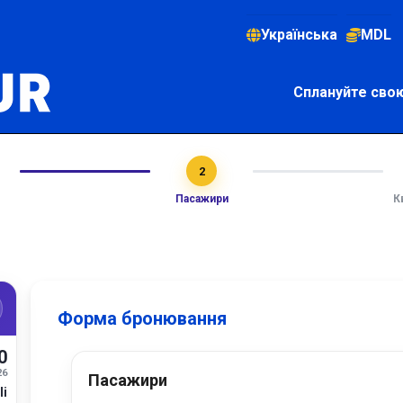
Українська
MDL
Сплануйте сво
2
Пасажири
К
Форма бронювання
0
26
Пасажири
li