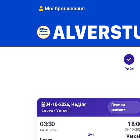
Мої бронювання
Рейс
04-10-2026, Неділя
Прямий
маршрут
Leova - Vercelli
03:30
18:0
05-10-20
04-10-2026
39 h
Vercel