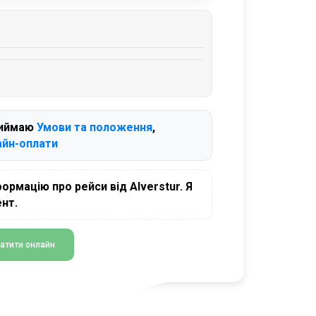
риймаю
Умови та положення
,
айн-оплати
формацію про рейси від Alverstur. Я
нт.
атити онлайн