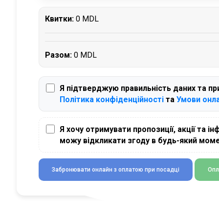
Квитки:
0 MDL
Разом:
0 MDL
Я підтверджую правильність даних та п
Політика конфіденційності
та
Умови онл
Я хочу отримувати пропозиції, акції та ін
можу відкликати згоду в будь-який моме
Забронювати онлайн з оплатою при посадці
Опл