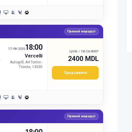
Прямий маршрут
18:00
И
17-08-2026
ЦІНА / ПАСАЖИР
Vercelli
2400 MDL
Autogrill, A4 Torino -
Trieste, 13030
Продовжити
Прямий маршрут
И