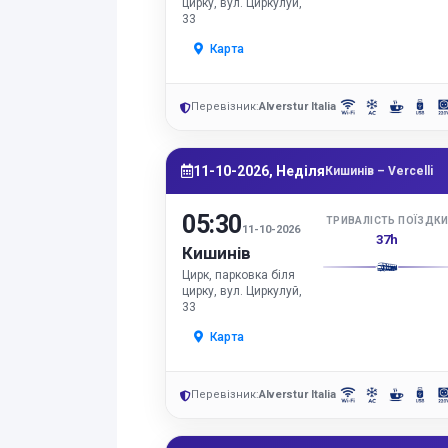
цирку, вул. Циркулуй,
33
Карта
Перевізник:
Alverstur Italia
11-10-2026, Неділя
Кишинів – Vercelli
05:30
ТРИВАЛІСТЬ ПОЇЗДК
11-10-2026
37h
Кишинів
Цирк, парковка біля
цирку, вул. Циркулуй,
33
Карта
Перевізник:
Alverstur Italia