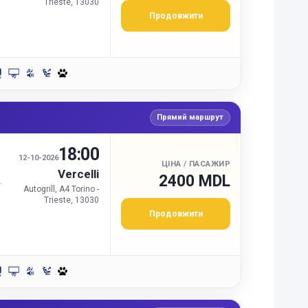
Trieste, 13030
Продовжити
Прямий маршрут
18:00
И
12-10-2026
ЦІНА / ПАСАЖИР
Vercelli
2400 MDL
Autogrill, A4 Torino -
Trieste, 13030
Продовжити