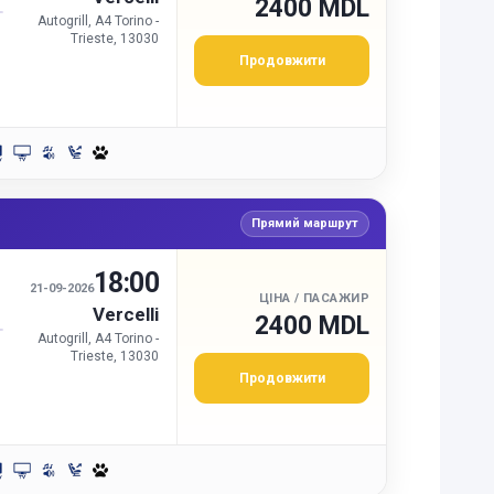
2400 MDL
Autogrill, A4 Torino -
Trieste, 13030
Продовжити
Прямий маршрут
18:00
И
21-09-2026
ЦІНА / ПАСАЖИР
Vercelli
2400 MDL
Autogrill, A4 Torino -
Trieste, 13030
Продовжити