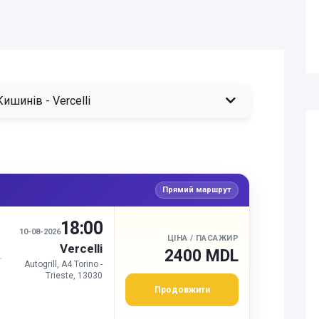
шинів - Vercelli
Прямий маршрут
18:00
И
10-08-2026
ЦІНА / ПАСАЖИР
Vercelli
2400 MDL
Autogrill, A4 Torino -
Trieste, 13030
Продовжити