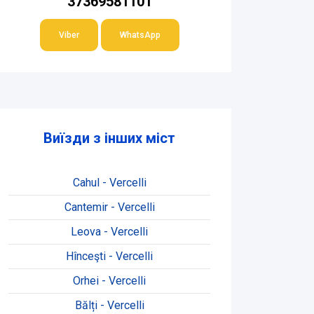
37369581101
Viber
WhatsApp
Виїзди з інших міст
Cahul - Vercelli
Cantemir - Vercelli
Leova - Vercelli
Hînceşti - Vercelli
Orhei - Vercelli
Bălți - Vercelli