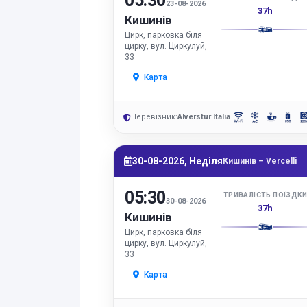
05:30
23-08-2026
37h
Кишинів
Цирк, парковка біля
цирку, вул. Циркулуй,
33
Карта
Перевізник:
Alverstur Italia
30-08-2026, Неділя
Кишинів – Vercelli
05:30
ТРИВАЛІСТЬ ПОЇЗДК
30-08-2026
37h
Кишинів
Цирк, парковка біля
цирку, вул. Циркулуй,
33
Карта