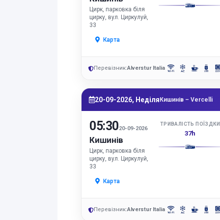
Цирк, парковка біля
цирку, вул. Циркулуй,
33
Карта
Перевізник:
Alverstur Italia
20-09-2026, Неділя
Кишинів – Vercelli
05:30
ТРИВАЛІСТЬ ПОЇЗДК
20-09-2026
37h
Кишинів
Цирк, парковка біля
цирку, вул. Циркулуй,
33
Карта
Перевізник:
Alverstur Italia