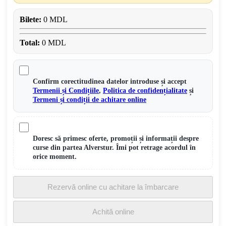
Bilete:
0 MDL
Total:
0 MDL
Confirm corectitudinea datelor introduse și accept
Termenii și Condițiile
,
Politica de confidențialitate
și
Termeni și condiții de achitare online
Doresc să primesc oferte, promoții și informații despre
curse din partea Alverstur. Îmi pot retrage acordul în
orice moment.
Rezervă online cu achitare la îmbarcare
Achită online