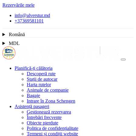
Rezervările mele
info@alverstur.md
+37369581101
Română
MDL
Planifică-ți călătoria
Descoperă rute
Stații de autocar
Harta rutelor
Animale de companie
Bagaje
Intrare în Zona Schengen
Asistență pasageri
Gestionează rezervarea
Întrebări frecvente
Obiecte pierdute
Politica de confidențialitate
Termeni și condiții website