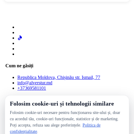
Cum ne găsiți
Republica Moldova, Chișinău str. Ismail, 77
info@alverstur.md
+37369581101
Verifică rezervarea
Folosim cookie-uri și tehnologii similare
Obiecte pierdute
Termeni și condiții de achitare online
Folosim cookie-uri necesare pentru funcționarea site-ului și, doar
Întrebări frecvente
cu acordul tău, cookie-uri funcționale, statistice și de marketing.
Blog
Poți accepta, refuza sau alege preferințele.
Politica de
Termeni și condiții website
confidențialitate
.