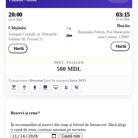
Chișinău - Buzău
20:00
03:15
15-11-2026
14-11-2026
Buzău
Chișinău
7 h
Benzinăria Petrom, Pod Maracineni
Autogara Centrală, str. Mitropolit
zona Centura, 120007
Varlaam 58, Peronul 21
Hartă
Hartă
PREȚ / PASAGER
500 MDL
Transportator:
Alverstur
Tipul de transport:
Setra S431
Rezervi și retur?
Îți recomandăm să rezervi din timp și biletul de întoarcere. Dacă alegi
o cursă de retur, continui automat pe tur-retur.
Caută rute