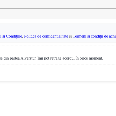
 și Condițiile
,
Politica de confidențialitate
și
Termeni și condiții de achi
se din partea Alverstur. Îmi pot retrage acordul în orice moment.