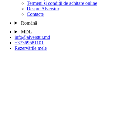
Termeni și condiții de achitare online
Despre Alverstur
Contacte
Română
MDL
info@alverstur.md
+37369581101
Rezervările mele