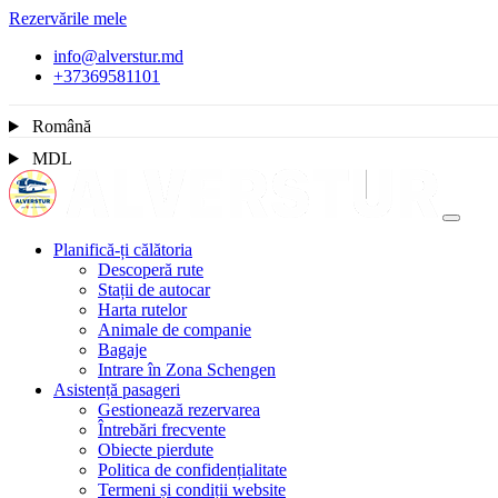
Rezervările mele
info@alverstur.md
+37369581101
Română
MDL
Planifică-ți călătoria
Descoperă rute
Stații de autocar
Harta rutelor
Animale de companie
Bagaje
Intrare în Zona Schengen
Asistență pasageri
Gestionează rezervarea
Întrebări frecvente
Obiecte pierdute
Politica de confidențialitate
Termeni și condiții website