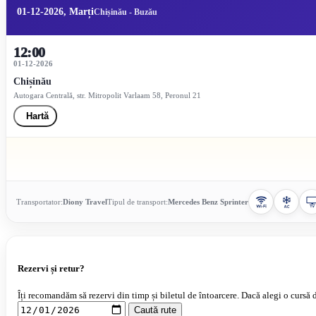
01-12-2026, Marți
Chișinău - Buzău
12:00
01-12-2026
Chișinău
Autogara Centrală, str. Mitropolit Varlaam 58, Peronul 21
Hartă
Transportator:
Diony Travel
Tipul de transport:
Mercedes Benz Sprinter
Rezervi și retur?
Îți recomandăm să rezervi din timp și biletul de întoarcere. Dacă alegi o cursă d
Caută rute