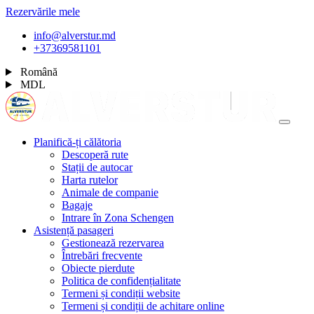
Rezervările mele
info@alverstur.md
+37369581101
Română
MDL
Planifică-ți călătoria
Descoperă rute
Stații de autocar
Harta rutelor
Animale de companie
Bagaje
Intrare în Zona Schengen
Asistență pasageri
Gestionează rezervarea
Întrebări frecvente
Obiecte pierdute
Politica de confidențialitate
Termeni și condiții website
Termeni și condiții de achitare online