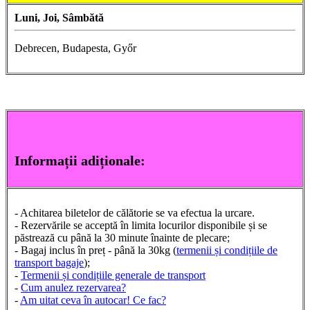
Luni, Joi, Sâmbătă
Debrecen,
Budapesta,
Győr
Informații adiționale:
- Achitarea biletelor de călătorie se va efectua la urcare.
-
Rezervările se acceptă în limita locurilor disponibile și se
păstrează cu până la 30 minute înainte de plecare;
- Bagaj inclus în preț - până la 30kg
(
termenii și condițiile de
transport bagaje
);
-
Termenii și condițiile generale de transport
-
Cum anulez rezervarea?
-
Am uitat ceva în autocar! Ce fac?