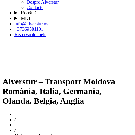
Despre Alverstur
Contacte
Română
MDL
info@alverstur.md
+37369581101
Rezervările mele
Alverstur – Transport Moldova
România, Italia, Germania,
Olanda, Belgia, Anglia
Principală
/
Toate destinațiile
/