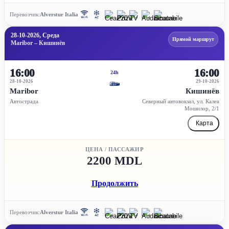
Перевозчик:
Alverstur Italia
28-10-2026, Среда
Прямой маршрут
Maribor – Кишинёв
16:00
16:00
24h
28-10-2026
29-10-2026
Maribor
Кишинёв
Автострада
Северный автовокзал, ул. Калеа
Мошилор, 2/1
Карта
ЦЕНА / ПАССАЖИР
2200 MDL
Продолжить
Перевозчик:
Alverstur Italia