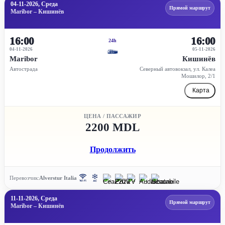
04-11-2026, Среда
Прямой маршрут
Maribor – Кишинёв
16:00
16:00
24h
04-11-2026
05-11-2026
Maribor
Кишинёв
Автострада
Северный автовокзал, ул. Калеа
Мошилор, 2/1
Карта
ЦЕНА / ПАССАЖИР
2200 MDL
Продолжить
Перевозчик:
Alverstur Italia
11-11-2026, Среда
Прямой маршрут
Maribor – Кишинёв