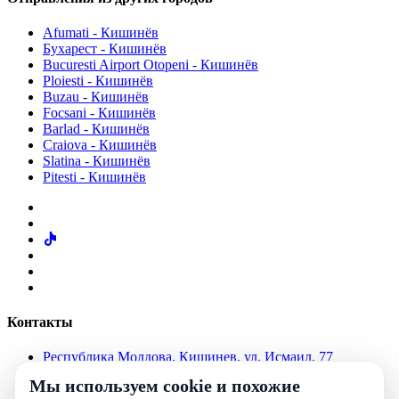
Afumati - Кишинёв
Бухарест - Кишинёв
Bucuresti Airport Otopeni - Кишинёв
Ploiesti - Кишинёв
Buzau - Кишинёв
Focsani - Кишинёв
Barlad - Кишинёв
Craiova - Кишинёв
Slatina - Кишинёв
Pitesti - Кишинёв
Контакты
Республика Молдова, Кишинев, ул. Исмаил, 77
info@alverstur.md
Мы используем cookie и похожие
+37369581101