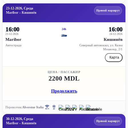
23-12-2026, Среда
Прямой маршрут
Maribor – Кишинёв
16:00
16:00
24h
23-12-2026
24-12-2026
Maribor
Кишинёв
Автострада
Северный автовокзал, ул. Калеа
Мошилор, 2/1
Карта
ЦЕНА / ПАССАЖИР
2200 MDL
Продолжить
Перевозчик:
Alverstur Italia
30-12-2026, Среда
Прямой маршрут
Maribor – Кишинёв