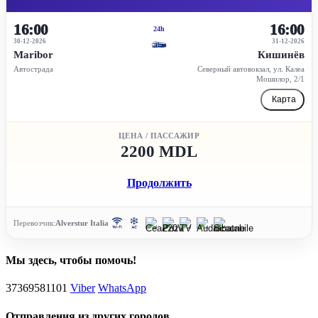
16:00
16:00
24h
30-12-2026
31-12-2026
Maribor
Кишинёв
Автострада
Северный автовокзал, ул. Калеа
Мошилор, 2/1
Карта
ЦЕНА / ПАССАЖИР
2200 MDL
Продолжить
Перевозчик:
Alverstur Italia
Мы здесь, чтобы помочь!
37369581101
Viber
WhatsApp
Отправления из других городов