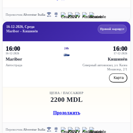
Перевозчик:
Alverstur Italia
16-12-2026, Среда
Прямой маршрут
Maribor – Кишинёв
16:00
16:00
24h
16-12-2026
17-12-2026
Maribor
Кишинёв
Автострада
Северный автовокзал, ул. Калеа
Мошилор, 2/1
Карта
ЦЕНА / ПАССАЖИР
2200 MDL
Продолжить
Перевозчик:
Alverstur Italia