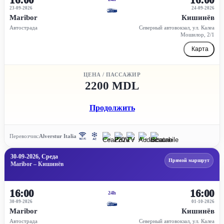
23-09-2026
24-09-2026
Maribor
Кишинёв
Автострада
Северный автовокзал, ул. Калеа
Мошилор, 2/1
Карта
ЦЕНА / ПАССАЖИР
2200 MDL
Продолжить
Перевозчик:
Alverstur Italia
30-09-2026, Среда
Прямой маршрут
Maribor – Кишинёв
16:00
16:00
24h
30-09-2026
01-10-2026
Maribor
Кишинёв
Автострада
Северный автовокзал, ул. Калеа