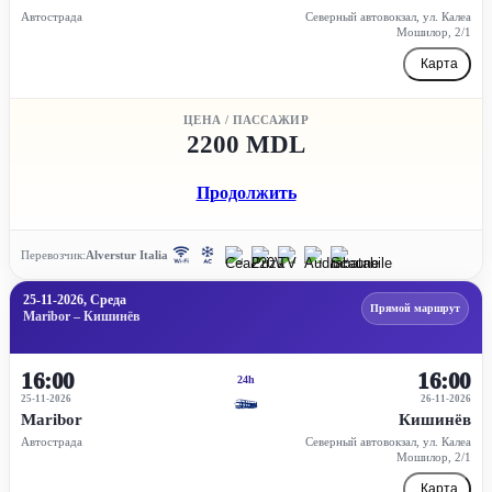
Автострада
Северный автовокзал, ул. Калеа
Мошилор, 2/1
Карта
ЦЕНА / ПАССАЖИР
2200 MDL
Продолжить
Перевозчик:
Alverstur Italia
25-11-2026, Среда
Прямой маршрут
Maribor – Кишинёв
16:00
16:00
24h
25-11-2026
26-11-2026
Maribor
Кишинёв
Автострада
Северный автовокзал, ул. Калеа
Мошилор, 2/1
Карта