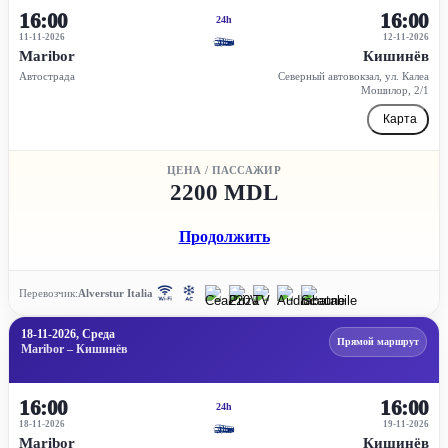
16:00
16:00
24h
11-11-2026
12-11-2026
Maribor
Кишинёв
Автострада
Северный автовокзал, ул. Калеа
Мошилор, 2/1
Карта
ЦЕНА / ПАССАЖИР
2200 MDL
Продолжить
Перевозчик:
Alverstur Italia
18-11-2026, Среда
Прямой маршрут
Maribor – Кишинёв
16:00
16:00
24h
18-11-2026
19-11-2026
Maribor
Кишинёв